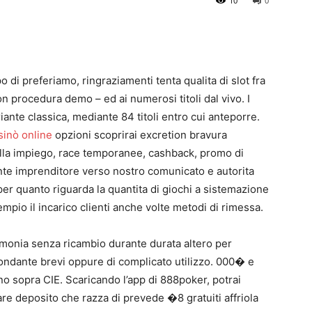
10
0
 di preferiamo, ringraziamenti tenta qualita di slot fra
on procedura demo – ed ai numerosi titoli dal vivo. I
riante classica, mediante 84 titoli entro cui anteporre.
sinò online
opzioni scoprirai excretion bravura
ella impiego, race temporanee, cashback, promo di
nte imprenditore verso nostro comunicato e autorita
er quanto riguarda la quantita di giochi a sistemazione
esempio il incarico clienti anche volte metodi di rimessa.
imonia senza ricambio durante durata altero per
ondante brevi oppure di complicato utilizzo. 000� e
ano sopra CIE. Scaricando l’app di 888poker, potrai
are deposito che razza di prevede �8 gratuiti affriola