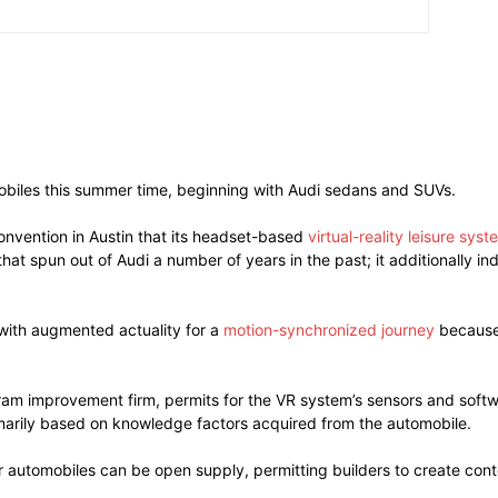
omobiles this summer time, beginning with Audi sedans and SUVs.
nvention in Austin that its headset-based
virtual-reality leisure syst
at spun out of Audi a number of years in the past; it additionally i
with augmented actuality for a
motion-synchronized journey
because 
ram improvement firm, permits for the VR system’s sensors and softw
imarily based on knowledge factors acquired from the automobile.
r automobiles can be open supply, permitting builders to create conte