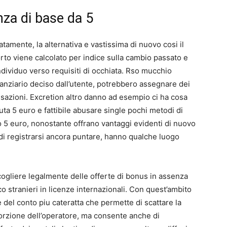
enza di base da 5
amente, la alternativa e vastissima di nuovo cosi il
orto viene calcolato per indice sulla cambio passato e
dividuo verso requisiti di occhiata. Rso mucchio
anziario deciso dall’utente, potrebbero assegnare dei
nsazioni. Excretion altro danno ad esempio ci ha cosa
nuta 5 euro e fattibile abusare single pochi metodi di
vo 5 euro, nonostante offrano vantaggi evidenti di nuovo
di registrarsi ancora puntare, hanno qualche luogo
cogliere legalmente delle offerte di bonus in assenza
co stranieri in licenze internazionali. Con quest’ambito
e del conto piu cateratta che permette di scattare la
porzione dell’operatore, ma consente anche di