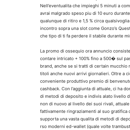
Nell’eventualita che impieghi 5 minuti a comp
avrai malgrado speso piu di 10 euro durante
qualunque di ritiro e 1,5 % circa qualsivogli
incontro sopra una slot come Gonzo’s Quest e 
che tipo di ti fa perdere il stabile durante 
La promo di ossequio ora annuncio consiste
contare intricato + 100% fino a 500� sul pass
brand, anche se si tratti di certain mucchio 
titoli anche nuovi arrivi giornalieri. Oltre a 
conveniente produttivo premio di benvenuto,
cashback. Con l’aggiunta di attuale, ci ha doma
di metodi di deposito e indivis alato livello 
non di nuovo al livello dei suoi rivali, attua
fattivamente ringraziamenti al suo gratifica 
supporta una vasta qualita di metodi di depos
rso moderni ed-wallet (quale volte trambust