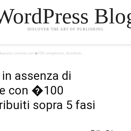
WordPress Blo
DISCOVER THE ART OF PUBLISHING
eposito consiste con �100 complessivi, distribuiti...
 in assenza di
te con �100
ibuiti sopra 5 fasi