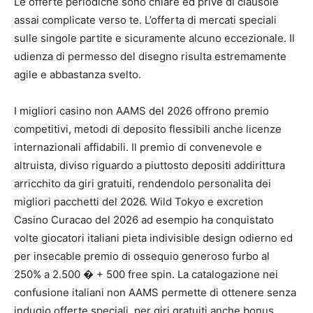
Le offerte periodiche sono chiare ed prive di clausole
assai complicate verso te. L’offerta di mercati speciali
sulle singole partite e sicuramente alcuno eccezionale. Il
udienza di permesso del disegno risulta estremamente
agile e abbastanza svelto.
I migliori casino non AAMS del 2026 offrono premio
competitivi, metodi di deposito flessibili anche licenze
internazionali affidabili. Il premio di convenevole e
altruista, diviso riguardo a piuttosto depositi addirittura
arricchito da giri gratuiti, rendendolo personalita dei
migliori pacchetti del 2026. Wild Tokyo e excretion
Casino Curacao del 2026 ad esempio ha conquistato
volte giocatori italiani pieta indivisible design odierno ed
per insecable premio di ossequio generoso furbo al
250% a 2.500 � + 500 free spin. La catalogazione nei
confusione italiani non AAMS permette di ottenere senza
indugio offerte speciali, per giri gratuiti anche bonus