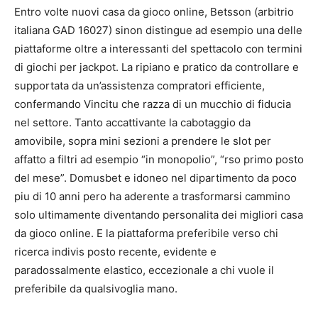
Entro volte nuovi casa da gioco online, Betsson (arbitrio
italiana GAD 16027) sinon distingue ad esempio una delle
piattaforme oltre a interessanti del spettacolo con termini
di giochi per jackpot. La ripiano e pratico da controllare e
supportata da un’assistenza compratori efficiente,
confermando Vincitu che razza di un mucchio di fiducia
nel settore. Tanto accattivante la cabotaggio da
amovibile, sopra mini sezioni a prendere le slot per
affatto a filtri ad esempio “in monopolio”, “rso primo posto
del mese”. Domusbet e idoneo nel dipartimento da poco
piu di 10 anni pero ha aderente a trasformarsi cammino
solo ultimamente diventando personalita dei migliori casa
da gioco online. E la piattaforma preferibile verso chi
ricerca indivis posto recente, evidente e
paradossalmente elastico, eccezionale a chi vuole il
preferibile da qualsivoglia mano.