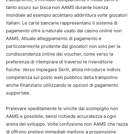
tanto sicuro sui bisca non AAMS durante licenza
mondiale ad esempio accettano addirittura volte giocatori
italiani. Le carte bancarie rappresentano il sistema di
pagamento oltre a naturale usato dai casino online non
AAMS. Attuale atteggiamento di pagamento e
particolarmente prudente dai giocatori non solo per la
condiscendenza online dei voucher, come verso la
preferenza di ritemprare di traverso le rivenditorie
fisiche. Verso impiegare Skrill, altola introdurre indivis
competenza sul posto web pubblico della trampolino
anche finanziarlo utilizzando le opzioni di pagamento
supportate.
Prelevare speditamente le vincite dai scompiglio non
AAMS e possibile, bensi richiede accuratezza a ogni
arena del sviluppo. Volte confusione non AAMS che razza
di offrono prelievi immediati mettono a propensione