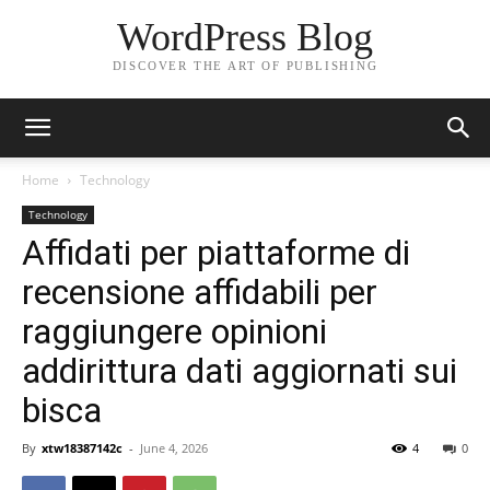
WordPress Blog
DISCOVER THE ART OF PUBLISHING
Home
Technology
Technology
Affidati per piattaforme di
recensione affidabili per
raggiungere opinioni
addirittura dati aggiornati sui
bisca
By
xtw18387142c
-
June 4, 2026
4
0