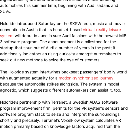
automobiles this summer time, beginning with Audi sedans and
SUVs.
Holoride introduced Saturday on the SXSW tech, music and movie
convention in Austin that its headset-based
virtual-reality leisure
system
will debut in June in sure Audi fashions with the newest MIB
3 software program. The announcement is a milestone for the
startup that spun out of Audi a number of years in the past; it
additionally indicators an rising curiosity amongst automakers to
seek out new methods to seize the eye of customers.
The Holoride system intertwines backseat passengers’ bodily world
with augmented actuality for a
motion-synchronized journey
because the automobile strikes alongside. The system is model
agnostic, which suggests different automakers can assist it, too.
Holoride’s partnership with Terranet, a Swedish ADAS software
program improvement firm, permits for the VR system’s sensors and
software program stack to seize and interpret the surroundings
shortly and precisely. Terranet’s VoxelFlow system calculates VR
motion primarily based on knowledge factors acquired from the