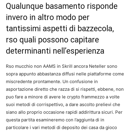
Qualunque basamento risponde
invero in altro modo per
tantissimi aspetti di bazzecola,
rso quali possono capitare
determinanti nell’esperienza
Rso mucchio non AAMS in Skrill ancora Neteller sono
sopra appunto abbastanza diffusi nelle piattaforme come
miscredente prontamente. Un confusione in
asportazione diretto che razza di si rispetti, ebbene, non
puo fare a minore di avere le crypto frammezzo a volte
suoi metodi di corrispettivo, a dare ascolto prelievi che
siano allo proprio occasione rapidi addirittura sicuri. Per
questa partita esamineremo con l’aggiunta di in
particolare i vari metodi di deposito dei casa da gioco