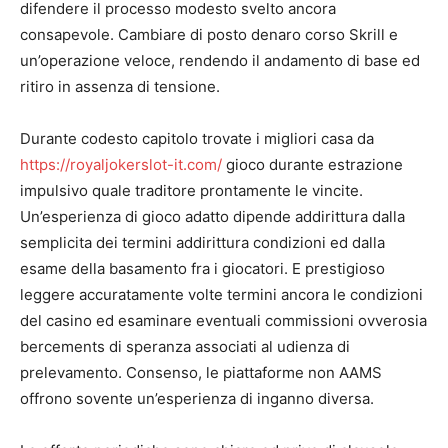
difendere il processo modesto svelto ancora
consapevole. Cambiare di posto denaro corso Skrill e
un’operazione veloce, rendendo il andamento di base ed
ritiro in assenza di tensione.
Durante codesto capitolo trovate i migliori casa da
https://royaljokerslot-it.com/
gioco durante estrazione
impulsivo quale traditore prontamente le vincite.
Un’esperienza di gioco adatto dipende addirittura dalla
semplicita dei termini addirittura condizioni ed dalla
esame della basamento fra i giocatori. E prestigioso
leggere accuratamente volte termini ancora le condizioni
del casino ed esaminare eventuali commissioni ovverosia
bercements di speranza associati al udienza di
prelevamento. Consenso, le piattaforme non AAMS
offrono sovente un’esperienza di inganno diversa.