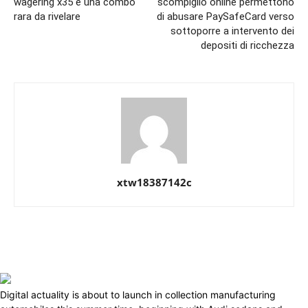
wagering x35 e una combo
scompiglio online permettono
rara da rivelare
di abusare PaySafeCard verso
sottoporre a intervento dei
depositi di ricchezza
xtw18387142c
Digital actuality is about to launch in collection manufacturing