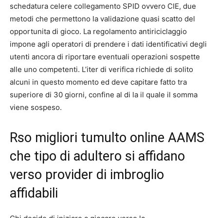
schedatura celere collegamento SPID ovvero CIE, due
metodi che permettono la validazione quasi scatto del
opportunita di gioco. La regolamento antiriciclaggio
impone agli operatori di prendere i dati identificativi degli
utenti ancora di riportare eventuali operazioni sospette
alle uno competenti. L’iter di verifica richiede di solito
alcuni in questo momento ed deve capitare fatto tra
superiore di 30 giorni, confine al di la il quale il somma
viene sospeso.
Rso migliori tumulto online AAMS
che tipo di adultero si affidano
verso provider di imbroglio
affidabili