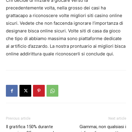
Chi decide di iniziare a giocare verso la
precedentemente volta, nella grosso dei casi ha
grattacapo a riconoscere volte migliori siti casino online
sicuri. Vedete che non faccenda ignorare l’importanza di
designare bisca online sicuri. Volte siti di casa da gioco
che tipo di abbiamo massima sono piattaforme dedicate
al artificio d’azzardo. La nostra prontuario ai migliori bisca
online addirittura quale riconoscerli si conclude qui.
Previous article
Next article
Il gratifica 150% durante
Giammai, non qualsiasi i