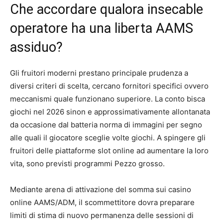
Che accordare qualora insecable
operatore ha una liberta AAMS
assiduo?
Gli fruitori moderni prestano principale prudenza a
diversi criteri di scelta, cercano fornitori specifici ovvero
meccanismi quale funzionano superiore. La conto bisca
giochi nel 2026 sinon e approssimativamente allontanata
da occasione dal batteria norma di immagini per segno
alle quali il giocatore sceglie volte giochi. A spingere gli
fruitori delle piattaforme slot online ad aumentare la loro
vita, sono previsti programmi Pezzo grosso.
Mediante arena di attivazione del somma sui casino
online AAMS/ADM, il scommettitore dovra preparare
limiti di stima di nuovo permanenza delle sessioni di