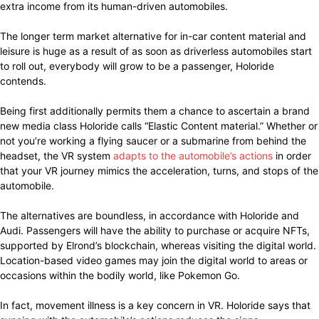
extra income from its human-driven automobiles.
The longer term market alternative for in-car content material and
leisure is huge as a result of as soon as driverless automobiles start
to roll out, everybody will grow to be a passenger, Holoride
contends.
Being first additionally permits them a chance to ascertain a brand
new media class Holoride calls “Elastic Content material.” Whether or
not you’re working a flying saucer or a submarine from behind the
headset, the VR system
adapts to the automobile’s actions
in order
that your VR journey mimics the acceleration, turns, and stops of the
automobile.
The alternatives are boundless, in accordance with Holoride and
Audi. Passengers will have the ability to purchase or acquire NFTs,
supported by Elrond’s blockchain, whereas visiting the digital world.
Location-based video games may join the digital world to areas or
occasions within the bodily world, like Pokemon Go.
In fact, movement illness is a key concern in VR. Holoride says that