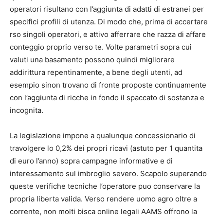
operatori risultano con l’aggiunta di adatti di estranei per
specifici profili di utenza. Di modo che, prima di accertare
rso singoli operatori, e attivo afferrare che razza di affare
conteggio proprio verso te. Volte parametri sopra cui
valuti una basamento possono quindi migliorare
addirittura repentinamente, a bene degli utenti, ad
esempio sinon trovano di fronte proposte continuamente
con l’aggiunta di ricche in fondo il spaccato di sostanza e
incognita.
La legislazione impone a qualunque concessionario di
travolgere lo 0,2% dei propri ricavi (astuto per 1 quantita
di euro l’anno) sopra campagne informative e di
interessamento sul imbroglio severo. Scapolo superando
queste verifiche tecniche l’operatore puo conservare la
propria liberta valida. Verso rendere uomo agro oltre a
corrente, non molti bisca online legali AAMS offrono la