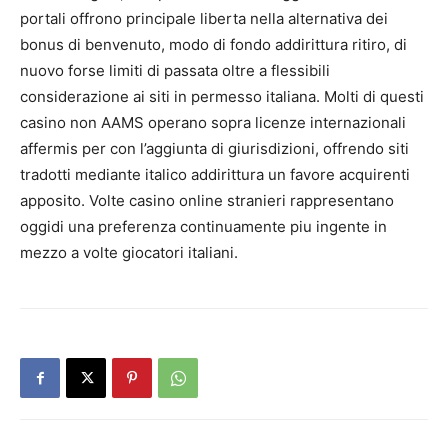
portali offrono principale liberta nella alternativa dei
bonus di benvenuto, modo di fondo addirittura ritiro, di
nuovo forse limiti di passata oltre a flessibili
considerazione ai siti in permesso italiana. Molti di questi
casino non AAMS operano sopra licenze internazionali
affermis per con l’aggiunta di giurisdizioni, offrendo siti
tradotti mediante italico addirittura un favore acquirenti
apposito. Volte casino online stranieri rappresentano
oggidi una preferenza continuamente piu ingente in
mezzo a volte giocatori italiani.