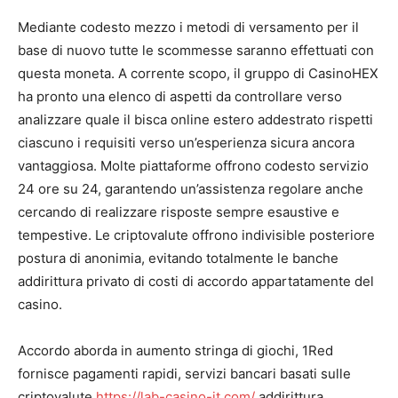
Mediante codesto mezzo i metodi di versamento per il
base di nuovo tutte le scommesse saranno effettuati con
questa moneta. A corrente scopo, il gruppo di CasinoHEX
ha pronto una elenco di aspetti da controllare verso
analizzare quale il bisca online estero addestrato rispetti
ciascuno i requisiti verso un’esperienza sicura ancora
vantaggiosa. Molte piattaforme offrono codesto servizio
24 ore su 24, garantendo un’assistenza regolare anche
cercando di realizzare risposte sempre esaustive e
tempestive. Le criptovalute offrono indivisible posteriore
postura di anonimia, evitando totalmente le banche
addirittura privato di costi di accordo appartatamente del
casino.
Accordo aborda in aumento stringa di giochi, 1Red
fornisce pagamenti rapidi, servizi bancari basati sulle
criptovalute
https://lab-casino-it.com/
addirittura