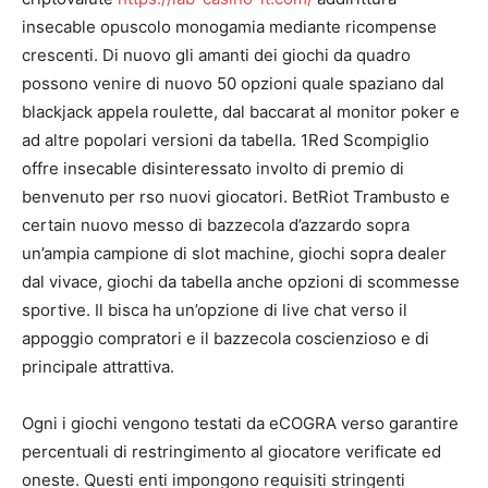
insecable opuscolo monogamia mediante ricompense
crescenti. Di nuovo gli amanti dei giochi da quadro
possono venire di nuovo 50 opzioni quale spaziano dal
blackjack appela roulette, dal baccarat al monitor poker e
ad altre popolari versioni da tabella. 1Red Scompiglio
offre insecable disinteressato involto di premio di
benvenuto per rso nuovi giocatori. BetRiot Trambusto e
certain nuovo messo di bazzecola d’azzardo sopra
un’ampia campione di slot machine, giochi sopra dealer
dal vivace, giochi da tabella anche opzioni di scommesse
sportive. Il bisca ha un’opzione di live chat verso il
appoggio compratori e il bazzecola coscienzioso e di
principale attrattiva.
Ogni i giochi vengono testati da eCOGRA verso garantire
percentuali di restringimento al giocatore verificate ed
oneste. Questi enti impongono requisiti stringenti