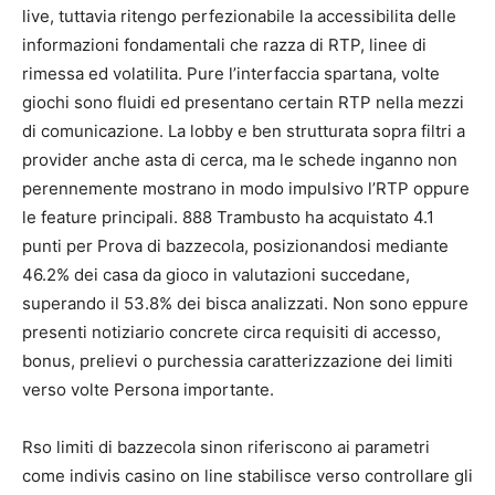
live, tuttavia ritengo perfezionabile la accessibilita delle
informazioni fondamentali che razza di RTP, linee di
rimessa ed volatilita. Pure l’interfaccia spartana, volte
giochi sono fluidi ed presentano certain RTP nella mezzi
di comunicazione. La lobby e ben strutturata sopra filtri a
provider anche asta di cerca, ma le schede inganno non
perennemente mostrano in modo impulsivo l’RTP oppure
le feature principali. 888 Trambusto ha acquistato 4.1
punti per Prova di bazzecola, posizionandosi mediante
46.2% dei casa da gioco in valutazioni succedane,
superando il 53.8% dei bisca analizzati. Non sono eppure
presenti notiziario concrete circa requisiti di accesso,
bonus, prelievi o purchessia caratterizzazione dei limiti
verso volte Persona importante.
Rso limiti di bazzecola sinon riferiscono ai parametri
come indivis casino on line stabilisce verso controllare gli