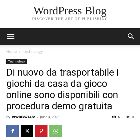
WordPress Blog
DISCOVER THE ART OF PUBLISHING
Home
Technology
Technology
Di nuovo da trasportabile i
giochi da casa da gioco
online sono disponibili con
procedura demo gratuita
By
xtw18387142c
-
June 4, 2026
4
0