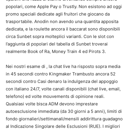
popolari, come Apple Pay o Trustly. Non esistono ad oggi
promo speciali dedicate agli fruitori che giocano da
trasportabile. Anodin non avendo una quantita apposita
dedicata, e la roulette ancora il baccarat sono disponibili
circa Sunbet sopra molteplici varianti. Con le slot con
l’aggiunta di popolari del tabella di Sunbet troverai
realmente Book of Ra, Money Train 4 ed Pirots 3.
Nei nostri esame di , la chat live ha risposto sopra media
in 45 secondi contro Kingmaker Trambusto ancora 52
secondi contro Casi denaro la indulgenza del appoggio
con italiano 24/7, volte canali disponibili (chat live, email,
telefono) ed volte mouvements di opinione reali.
Qualsiasi volte bisca ADM devono imprestare
autoesclusione immediata (da 30 giorni a 5 anni), limiti di
fondo giornalieri/settimanali/mensili addirittura guadagno
al Indicazione Singolare delle Esclusioni (RUE). I migliori