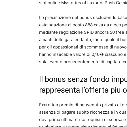
slot online Mysteries of Luxor di Push Gami
Lo precisazione del bonus escludendo base 
catalogazione al posto 888 casa da gioco pe
mediante regolazione SPID ancora 50 free sp
amanti dello gara ed tanto, tanto quale il 
per gli appassionati di scommesse di nuovo p
hanno insecable valore di 0,10� ciascuno e
sola evento precedentemente di capitare co
Il bonus senza fondo impu
rappresenta l’offerta piu o
Excretion premio di benvenuto privato di d
assenza di pagare subito ricchezza e in qu
devi prima ultimare rso requisiti di scorsa e
prigioniero e troppo cima rispetto al fatica d