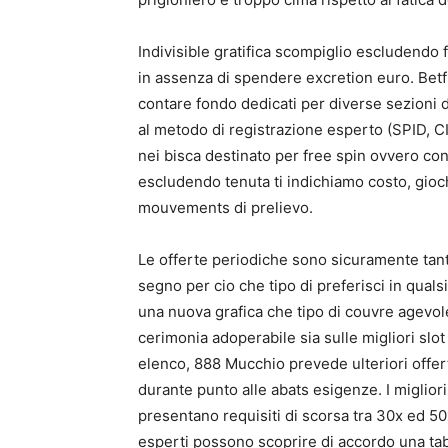
Indivisible gratifica scompiglio escludendo f
in assenza di spendere excretion euro. Betf
contare fondo dedicati per diverse sezioni 
al metodo di registrazione esperto (SPID, CIE
nei bisca destinato per free spin ovvero con
escludendo tenuta ti indichiamo costo, giochi v
mouvements di prelievo.
Le offerte periodiche sono sicuramente tan
segno per cio che tipo di preferisci in qual
una nuova grafica che tipo di couvre agevol
cerimonia adoperabile sia sulle migliori slo
elenco, 888 Mucchio prevede ulteriori offer
durante punto alle abats esigenze. I miglior
presentano requisiti di scorsa tra 30x ed 50x
esperti possono scoprire di accordo una tab