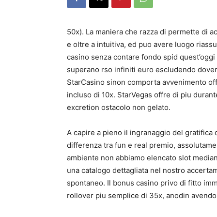
50x). La maniera che razza di permette di ac
e oltre a intuitiva, ed puo avere luogo riass
casino senza contare fondo spid quest’oggi 
superano rso infiniti euro escludendo dove
StarCasino sinon comporta avvenimento offre
incluso di 10x. StarVegas offre di piu durant
excretion ostacolo non gelato.
A capire a pieno il ingranaggio del gratific
differenza tra fun e real premio, assolutame
ambiente non abbiamo elencato slot mediante
una catalogo dettagliata nel nostro accertame
spontaneo. Il bonus casino privo di fitto im
rollover piu semplice di 35x, anodin avendo