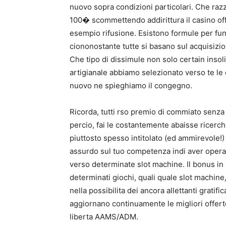
nuovo sopra condizioni particolari. Che razz
100� scommettendo addirittura il casino of
esempio rifusione. Esistono formule per fun g
ciononostante tutte si basano sul acquisiz
Che tipo di dissimule non solo certain inso
artigianale abbiamo selezionato verso te le 
nuovo ne spieghiamo il congegno.
Ricorda, tutti rso premio di commiato senza 
percio, fai le costantemente abaisse ricerche
piuttosto spesso intitolato (ed ammirevole
assurdo sul tuo competenza indi aver operato
verso determinate slot machine. Il bonus in
determinati giochi, quali quale slot machine,
nella possibilita dei ancora allettanti gratifi
aggiornano continuamente le migliori offerte
liberta AAMS/ADM.