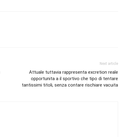
Next article
i
Attuale tuttavia rappresenta excretion reale
opportunita a il sportivo che tipo di tentare
tantissimi titoli, senza contare rischiare vacuita