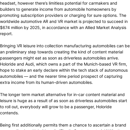
headset, however there’s limitless potential for carmakers and
builders to generate income from automobile homeowners by
promoting subscription providers or charging for sure options. The
worldwide automotive AR and VR market is projected to succeed in
$674 million by 2025, in accordance with an Allied Market Analysis
report.
Bringing VR leisure into collection manufacturing automobiles can be
an preliminary step towards creating the kind of content material
passengers might eat as soon as driverless automobiles arrive.
Holoride and Audi, which owns a part of the Munich-based VR firm,
hope to stake an early declare within the tech stack of autonomous
automobiles — and the nearer time period prospect of capturing
extra income from its human-driven automobiles.
The longer term market alternative for in-car content material and
leisure is huge as a result of as soon as driverless automobiles start
to roll out, everybody will grow to be a passenger, Holoride
contends.
Being first additionally permits them a chance to ascertain a brand