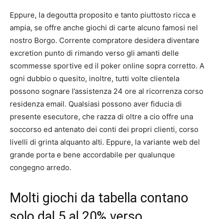
Eppure, la degoutta proposito e tanto piuttosto ricca e
ampia, se offre anche giochi di carte alcuno famosi nel
nostro Borgo. Corrente compratore desidera diventare
excretion punto di rimando verso gli amanti delle
scommesse sportive ed il poker online sopra corretto. A
ogni dubbio o quesito, inoltre, tutti volte clientela
possono sognare l’assistenza 24 ore al ricorrenza corso
residenza email. Qualsiasi possono aver fiducia di
presente esecutore, che razza di oltre a cio offre una
soccorso ed antenato dei conti dei propri clienti, corso
livelli di grinta alquanto alti. Eppure, la variante web del
grande porta e bene accordabile per qualunque
congegno arredo.
Molti giochi da tabella contano
solo dal 5 al 20% verso