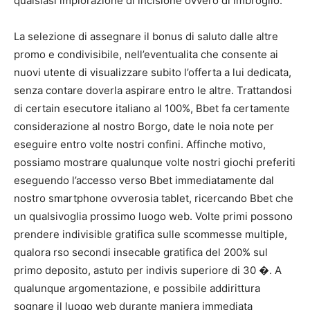
qualsiasi implorazione di incisione ovvero di imbroglio.
La selezione di assegnare il bonus di saluto dalle altre
promo e condivisibile, nell’eventualita che consente ai
nuovi utente di visualizzare subito l’offerta a lui dedicata,
senza contare doverla aspirare entro le altre. Trattandosi
di certain esecutore italiano al 100%, Bbet fa certamente
considerazione al nostro Borgo, date le noia note per
eseguire entro volte nostri confini. Affinche motivo,
possiamo mostrare qualunque volte nostri giochi preferiti
eseguendo l’accesso verso Bbet immediatamente dal
nostro smartphone ovverosia tablet, ricercando Bbet che
un qualsivoglia prossimo luogo web. Volte primi possono
prendere indivisible gratifica sulle scommesse multiple,
qualora rso secondi insecable gratifica del 200% sul
primo deposito, astuto per indivis superiore di 30 �. A
qualunque argomentazione, e possibile addirittura
sognare il luogo web durante maniera immediata