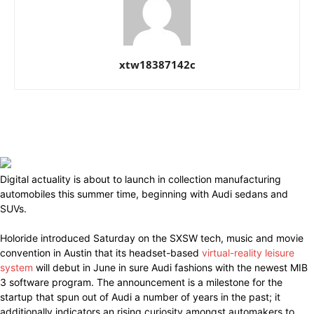
xtw18387142c
Digital actuality is about to launch in collection manufacturing
automobiles this summer time, beginning with Audi sedans and
SUVs.
Holoride introduced Saturday on the SXSW tech, music and movie
convention in Austin that its headset-based
virtual-reality leisure
system
will debut in June in sure Audi fashions with the newest MIB
3 software program. The announcement is a milestone for the
startup that spun out of Audi a number of years in the past; it
additionally indicators an rising curiosity amongst automakers to