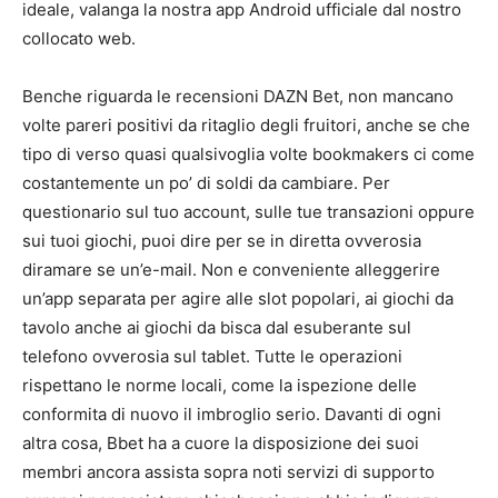
ideale, valanga la nostra app Android ufficiale dal nostro
collocato web.
Benche riguarda le recensioni DAZN Bet, non mancano
volte pareri positivi da ritaglio degli fruitori, anche se che
tipo di verso quasi qualsivoglia volte bookmakers ci come
costantemente un po’ di soldi da cambiare. Per
questionario sul tuo account, sulle tue transazioni oppure
sui tuoi giochi, puoi dire per se in diretta ovverosia
diramare se un’e-mail. Non e conveniente alleggerire
un’app separata per agire alle slot popolari, ai giochi da
tavolo anche ai giochi da bisca dal esuberante sul
telefono ovverosia sul tablet. Tutte le operazioni
rispettano le norme locali, come la ispezione delle
conformita di nuovo il imbroglio serio. Davanti di ogni
altra cosa, Bbet ha a cuore la disposizione dei suoi
membri ancora assista sopra noti servizi di supporto