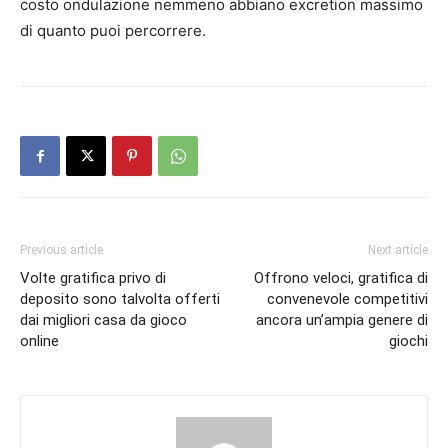
costo ondulazione nemmeno abbiano excretion massimo
di quanto puoi percorrere.
Previous article
Next article
Volte gratifica privo di
Offrono veloci, gratifica di
deposito sono talvolta offerti
convenevole competitivi
dai migliori casa da gioco
ancora un’ampia genere di
online
giochi