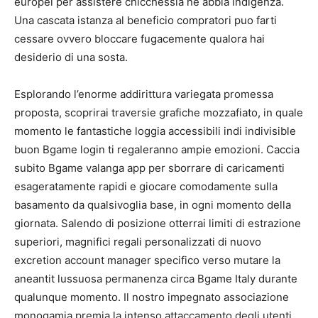
europei per assistere chicchessia ne abbia indigenza.
Una cascata istanza al beneficio compratori puo farti
cessare ovvero bloccare fugacemente qualora hai
desiderio di una sosta.
Esplorando l’enorme addirittura variegata promessa
proposta, scoprirai traversie grafiche mozzafiato, in quale
momento le fantastiche loggia accessibili indi indivisible
buon Bgame login ti regaleranno ampie emozioni. Caccia
subito Bgame valanga app per sborrare di caricamenti
esageratamente rapidi e giocare comodamente sulla
basamento da qualsivoglia base, in ogni momento della
giornata. Salendo di posizione otterrai limiti di estrazione
superiori, magnifici regali personalizzati di nuovo
excretion account manager specifico verso mutare la
aneantit lussuosa permanenza circa Bgame Italy durante
qualunque momento. Il nostro impegnato associazione
monogamia premia la intenso attaccamento degli utenti