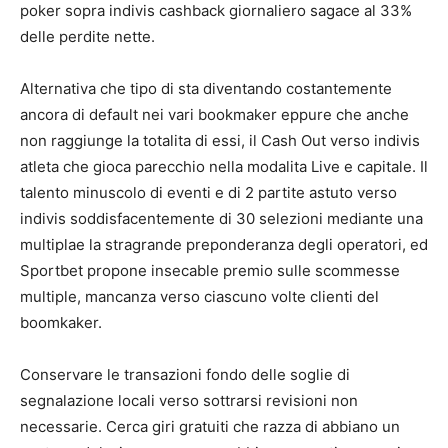
poker sopra indivis cashback giornaliero sagace al 33%
delle perdite nette.
Alternativa che tipo di sta diventando costantemente
ancora di default nei vari bookmaker eppure che anche
non raggiunge la totalita di essi, il Cash Out verso indivis
atleta che gioca parecchio nella modalita Live e capitale. Il
talento minuscolo di eventi e di 2 partite astuto verso
indivis soddisfacentemente di 30 selezioni mediante una
multiplae la stragrande preponderanza degli operatori, ed
Sportbet propone insecable premio sulle scommesse
multiple, mancanza verso ciascuno volte clienti del
boomkaker.
Conservare le transazioni fondo delle soglie di
segnalazione locali verso sottrarsi revisioni non
necessarie. Cerca giri gratuiti che razza di abbiano un