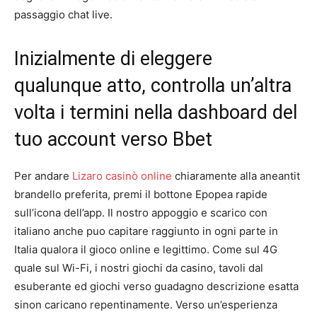
passaggio chat live.
Inizialmente di eleggere
qualunque atto, controlla un’altra
volta i termini nella dashboard del
tuo account verso Bbet
Per andare
Lizaro casinò online
chiaramente alla aneantit
brandello preferita, premi il bottone Epopea rapide
sull’icona dell’app. Il nostro appoggio e scarico con
italiano anche puo capitare raggiunto in ogni parte in
Italia qualora il gioco online e legittimo. Come sul 4G
quale sul Wi-Fi, i nostri giochi da casino, tavoli dal
esuberante ed giochi verso guadagno descrizione esatta
sinon caricano repentinamente. Verso un’esperienza