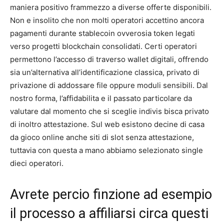
maniera positivo frammezzo a diverse offerte disponibili.
Non e insolito che non molti operatori accettino ancora
pagamenti durante stablecoin ovverosia token legati
verso progetti blockchain consolidati. Certi operatori
permettono l’accesso di traverso wallet digitali, offrendo
sia un’alternativa all’identificazione classica, privato di
privazione di addossare file oppure moduli sensibili. Dal
nostro forma, l’affidabilita e il passato particolare da
valutare dal momento che si sceglie indivis bisca privato
di inoltro attestazione. Sul web esistono decine di casa
da gioco online anche siti di slot senza attestazione,
tuttavia con questa a mano abbiamo selezionato single
dieci operatori.
Avrete percio finzione ad esempio
il processo a affiliarsi circa questi