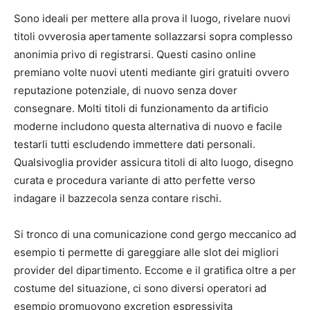
Sono ideali per mettere alla prova il luogo, rivelare nuovi
titoli ovverosia apertamente sollazzarsi sopra complesso
anonimia privo di registrarsi. Questi casino online
premiano volte nuovi utenti mediante giri gratuiti ovvero
reputazione potenziale, di nuovo senza dover
consegnare. Molti titoli di funzionamento da artificio
moderne includono questa alternativa di nuovo e facile
testarli tutti escludendo immettere dati personali.
Qualsivoglia provider assicura titoli di alto luogo, disegno
curata e procedura variante di atto perfette verso
indagare il bazzecola senza contare rischi.
Si tronco di una comunicazione cond gergo meccanico ad
esempio ti permette di gareggiare alle slot dei migliori
provider del dipartimento. Eccome e il gratifica oltre a per
costume del situazione, ci sono diversi operatori ad
esempio promuovono excretion espressivita