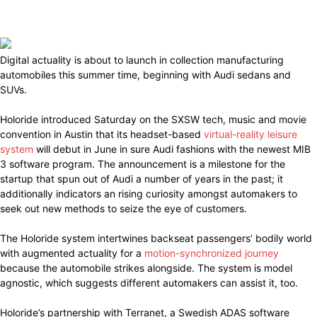
Digital actuality is about to launch in collection manufacturing
automobiles this summer time, beginning with Audi sedans and
SUVs.
Holoride introduced Saturday on the SXSW tech, music and movie
convention in Austin that its headset-based
virtual-reality leisure
system
will debut in June in sure Audi fashions with the newest MIB
3 software program. The announcement is a milestone for the
startup that spun out of Audi a number of years in the past; it
additionally indicators an rising curiosity amongst automakers to
seek out new methods to seize the eye of customers.
The Holoride system intertwines backseat passengers’ bodily world
with augmented actuality for a
motion-synchronized journey
because the automobile strikes alongside. The system is model
agnostic, which suggests different automakers can assist it, too.
Holoride’s partnership with Terranet, a Swedish ADAS software