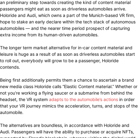
an preliminary step towards creating the kind of content material
passengers might eat as soon as driverless automobiles arrive.
Holoride and Audi, which owns a part of the Munich-based VR firm,
hope to stake an early declare within the tech stack of autonomous
automobiles — and the nearer time period prospect of capturing
extra income from its human-driven automobiles.
The longer term market alternative for in-car content material and
leisure is huge as a result of as soon as driverless automobiles start
to roll out, everybody will grow to be a passenger, Holoride
contends.
Being first additionally permits them a chance to ascertain a brand
new media class Holoride calls “Elastic Content material.” Whether or
not you’re working a flying saucer or a submarine from behind the
headset, the VR system
adapts to the automobile’s actions
in order
that your VR journey mimics the acceleration, turns, and stops of the
automobile.
The alternatives are boundless, in accordance with Holoride and
Audi. Passengers will have the ability to purchase or acquire NFTs,