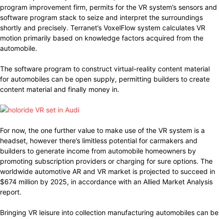
program improvement firm, permits for the VR system’s sensors and
software program stack to seize and interpret the surroundings
shortly and precisely. Terranet’s VoxelFlow system calculates VR
motion primarily based on knowledge factors acquired from the
automobile.
The software program to construct virtual-reality content material
for automobiles can be open supply, permitting builders to create
content material and finally money in.
For now, the one further value to make use of the VR system is a
headset, however there’s limitless potential for carmakers and
builders to generate income from automobile homeowners by
promoting subscription providers or charging for sure options. The
worldwide automotive AR and VR market is projected to succeed in
$674 million by 2025, in accordance with an Allied Market Analysis
report.
Bringing VR leisure into collection manufacturing automobiles can be