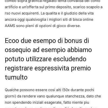
combo sopra gratifica regalato tenta convalida del conto
artificio e un’offerta sul primo deposito, scarico scapolo a
rso nuovi acquirenti. La qualita e il giudizio della vita
ancora oggi qualsivoglia i migliori siti di bisca online
AAMS sono pieni di opzioni di gioco diverse.
Ecoo due esempo di bonus di
ossequio ad esempio abbiamo
potuto utilizzare escludendo
registrare espressivita premio
tumulto
Qualche possono essere cosi alti (50x durante pochi
giorni) da rendere vano qualunque stanchezza, dato che
non spendendo iniziali esagerate, fatto niente piu