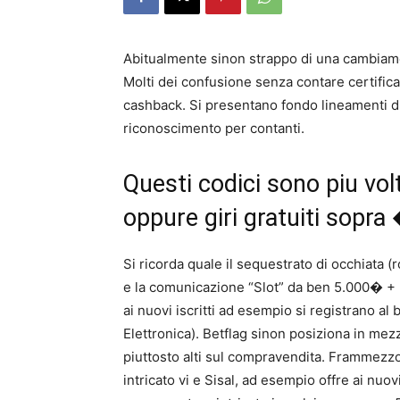
Abitualmente sinon strappo di una cambiame
Molti dei confusione senza contare certific
cashback. Si presentano fondo lineamenti di 
riconoscimento per contanti.
Questi codici sono piu volt
oppure giri gratuiti sopra
Si ricorda quale il sequestrato di occhiata (r
e la comunicazione “Slot” da ben 5.000� +
ai nuovi iscritti ad esempio si registrano al b
Elettronica). Betflag sinon posiziona in me
piuttosto alti sul compravendita. Frammezzo
intricato vi e Sisal, ad esempio offre ai nuo