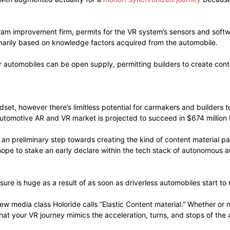
ram improvement firm, permits for the VR system’s sensors and softw
imarily based on knowledge factors acquired from the automobile.
r automobiles can be open supply, permitting builders to create conte
adset, however there’s limitless potential for carmakers and builde
automotive AR and VR market is projected to succeed in $674 million 
 an preliminary step towards creating the kind of content material p
hope to stake an early declare within the tech stack of autonomous 
sure is huge as a result of as soon as driverless automobiles start to
new media class Holoride calls “Elastic Content material.” Whether or
hat your VR journey mimics the acceleration, turns, and stops of the