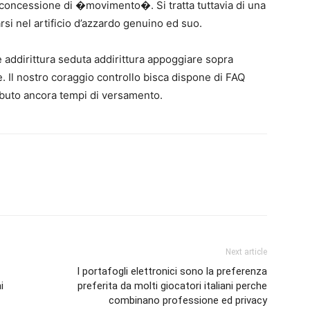
a concessione di �movimento�. Si tratta tuttavia di una
si nel artificio d’azzardo genuino ed suo.
 addirittura seduta addirittura appoggiare sopra
e. Il nostro coraggio controllo bisca dispone di FAQ
tributo ancora tempi di versamento.
Next article
I portafogli elettronici sono la preferenza
i
preferita da molti giocatori italiani perche
combinano professione ed privacy