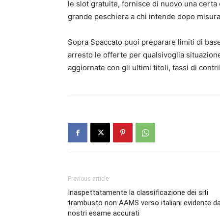
le slot gratuite, fornisce di nuovo una cert
grande peschiera a chi intende dopo misurar
Sopra Spaccato puoi preparare limiti di base
arresto le offerte per qualsivoglia situazion
aggiornate con gli ultimi titoli, tassi di con
Previous article
Inaspettatamente la classificazione dei siti
trambusto non AAMS verso italiani evidente da
nostri esame accurati