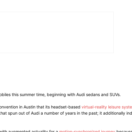
omobiles this summer time, beginning with Audi sedans and SUVs.
nvention in Austin that its headset-based
virtual-reality leisure syst
at spun out of Audi a number of years in the past; it additionally i
with augmented actuality for a
motion-synchronized journey
because 