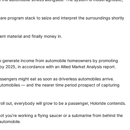
are program stack to seize and interpret the surroundings shortly
nt material and finally money in.
rs to generate income from automobile homeowners by promoting
by 2025, in accordance with an Allied Market Analysis report.
assengers might eat as soon as driverless automobiles arrive.
automobiles — and the nearer time period prospect of capturing
 roll out, everybody will grow to be a passenger, Holoride contends.
 not you’re working a flying saucer or a submarine from behind the
 automobile.