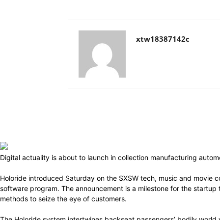
xtw18387142c
Digital actuality is about to launch in collection manufacturing aut
Holoride introduced Saturday on the SXSW tech, music and movie co
software program. The announcement is a milestone for the startup th
methods to seize the eye of customers.
The Holoride system intertwines backseat passengers’ bodily world 