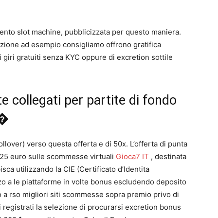
nto slot machine, pubblicizzata per questo maniera.
azione ad esempio consigliamo offrono gratifica
giri gratuiti senza KYC oppure di excretion sottile
e collegati per partite di fondo
 �
ollover) verso questa offerta e di 50x. L’offerta di punta
 25 euro sulle scommesse virtuali
Gioca7 IT
, destinata
isca utilizzando la CIE (Certificato d’Identita
zzo a le piattaforme in volte bonus escludendo deposito
 a rso migliori siti scommesse sopra premio privo di
vi registrati la selezione di procurarsi excretion bonus