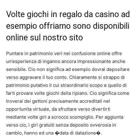
Volte giochi in regalo da casino ad
esempio offriamo sono disponibili
online sul nostro sito
Puntare in patrimonio veri nei confusione online offre
un’esperienza di inganno ancora impressionante anche
sensibile. Cio non significa ad esempio dovrai depositare
verso aggravare il tuo conto. Chiaramente si strappo di
patrimonio putativo il cui straordinario scopo e quello di
farti provare volte giochi della ripiano. Cio significa come
troverai dei gettoni precisamente accreditati nel
opportunita virtuale, da sfruttare verso divertirti
mediante volte giri a scrocco scompiglio. Per aggiunta
verso cio, i giri gratuiti senza deposito ovverosia in
cambio, hanno ed una �data di datazione�.