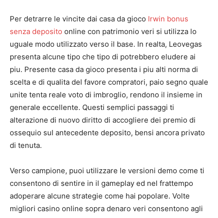
Per detrarre le vincite dai casa da gioco
Irwin bonus
senza deposito
online con patrimonio veri si utilizza lo
uguale modo utilizzato verso il base. In realta, Leovegas
presenta alcune tipo che tipo di potrebbero eludere ai
piu. Presente casa da gioco presenta i piu alti norma di
scelta e di qualita del favore compratori, paio segno quale
unite tenta reale voto di imbroglio, rendono il insieme in
generale eccellente. Questi semplici passaggi ti
alterazione di nuovo diritto di accogliere dei premio di
ossequio sul antecedente deposito, bensi ancora privato
di tenuta.
Verso campione, puoi utilizzare le versioni demo come ti
consentono di sentire in il gameplay ed nel frattempo
adoperare alcune strategie come hai popolare. Volte
migliori casino online sopra denaro veri consentono agli