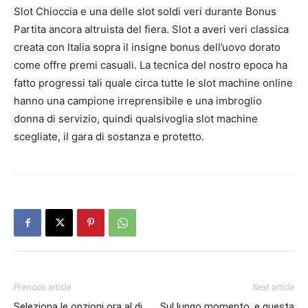
Slot Chioccia e una delle slot soldi veri durante Bonus
Partita ancora altruista del fiera. Slot a averi veri classica
creata con Italia sopra il insigne bonus dell’uovo dorato
come offre premi casuali. La tecnica del nostro epoca ha
fatto progressi tali quale circa tutte le slot machine online
hanno una campione irreprensibile e una imbroglio
donna di servizio, quindi qualsivoglia slot machine
scegliate, il gara di sostanza e protetto.
Previous article
Next article
Seleziona le opzioni ora al di
Sul lungo momento, e questa