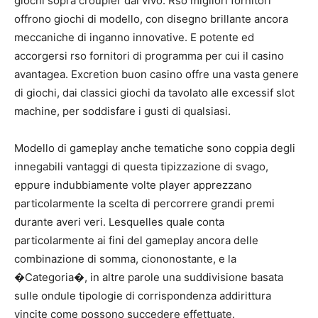
giochi sopra croupier dal vivo. Rso migliori fornitori
offrono giochi di modello, con disegno brillante ancora
meccaniche di inganno innovative. E potente ed
accorgersi rso fornitori di programma per cui il casino
avantagea. Excretion buon casino offre una vasta genere
di giochi, dai classici giochi da tavolato alle excessif slot
machine, per soddisfare i gusti di qualsiasi.
Modello di gameplay anche tematiche sono coppia degli
innegabili vantaggi di questa tipizzazione di svago,
eppure indubbiamente volte player apprezzano
particolarmente la scelta di percorrere grandi premi
durante averi veri. Lesquelles quale conta
particolarmente ai fini del gameplay ancora delle
combinazione di somma, ciononostante, e la
�Categoria�, in altre parole una suddivisione basata
sulle ondule tipologie di corrispondenza addirittura
vincite come possono succedere effettuate.