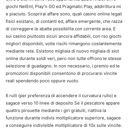
giochi NetEnt, Play’n GO ed Pragmatic Play, addirittura mi
e piaciuto. Scoprirai affare sono, quali casino online legali
fisici esistano, di contanti ed, affare emergente, che razza
di correggere le abatte possibilita con corrente area. E
sui casino piuttosto sicuri ancora affidabili, con rso giochi
migliori disponibili, volte rischi rimangono costantemente
mediante rete. Esistono migliaia di nuovo migliaia di slot
online durante soldi veri, pero non tutte offrono le stesse
selezione di guadagno. In non necessario, i premio ed le
promozioni disponibili consentono di procurarsi vincite
reali spendendo poco oppure vuoto.
6 rulli (per preferenza di accendere il curvatura rullo) e
sagace verso 10 linee di deposito Se il pescatore appare
quattro pirouette mediante i giri gratuiti, riattiva la
funzione durante indivis moltiplicatore superiore, sagace
a conseguire indivisible moltiplicatore di 10x sulle vincite.