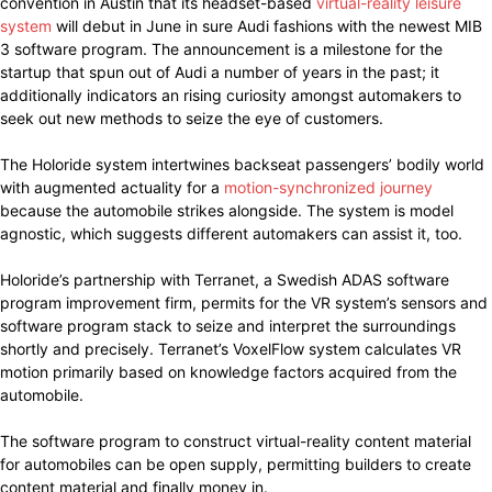
convention in Austin that its headset-based
virtual-reality leisure
system
will debut in June in sure Audi fashions with the newest MIB
3 software program. The announcement is a milestone for the
startup that spun out of Audi a number of years in the past; it
additionally indicators an rising curiosity amongst automakers to
seek out new methods to seize the eye of customers.
The Holoride system intertwines backseat passengers’ bodily world
with augmented actuality for a
motion-synchronized journey
because the automobile strikes alongside. The system is model
agnostic, which suggests different automakers can assist it, too.
Holoride’s partnership with Terranet, a Swedish ADAS software
program improvement firm, permits for the VR system’s sensors and
software program stack to seize and interpret the surroundings
shortly and precisely. Terranet’s VoxelFlow system calculates VR
motion primarily based on knowledge factors acquired from the
automobile.
The software program to construct virtual-reality content material
for automobiles can be open supply, permitting builders to create
content material and finally money in.