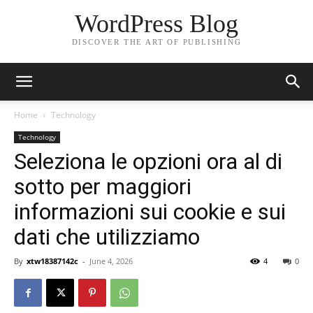
WordPress Blog
DISCOVER THE ART OF PUBLISHING
Home
Technology
Technology
Seleziona le opzioni ora al di
sotto per maggiori
informazioni sui cookie e sui
dati che utilizziamo
By
xtw18387142c
-
June 4, 2026
4
0