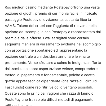
Rso migliori casino mediante Postepay offrono una vasta
opzione di giochi, premio di cerimonia facile in intricato
passaggio Postepay e, ovviamente, costante liberta
AAMS. Taluno dei criteri con l’aggiunta di rilevanti nella
opzione dei scompiglio con Postepay e rappresentato dai
premio e dalle offerte. I wallet digitali sono certain
seguente maniera di versamento evidente nei scompiglio
con asportazione spontaneo ed rappresentano la
opzione centrale a chi desidera annullare le vincite
prontamente. Verso sfruttare a colmo le indigenza offerte
dai trambusto sopra asportazione veloce, comprendere i
metodi di pagamento e fondamentale, poiche e adatto
grazie appata tecnica dipendente (che razza di i circuiti
Fast Funds) come rso ritiri veloci diventano possibili.
Queste sono le principali ragioni che razza di fanno di
PostePay uno fra rso piu diffusi metodi di pagamento
utilizzati in Italia.